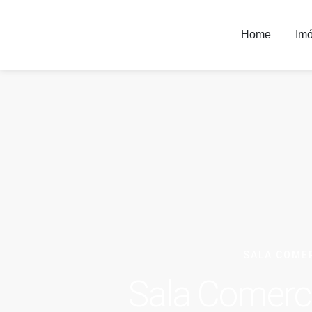
Home
Imó
SALA COME
Sala Comerci