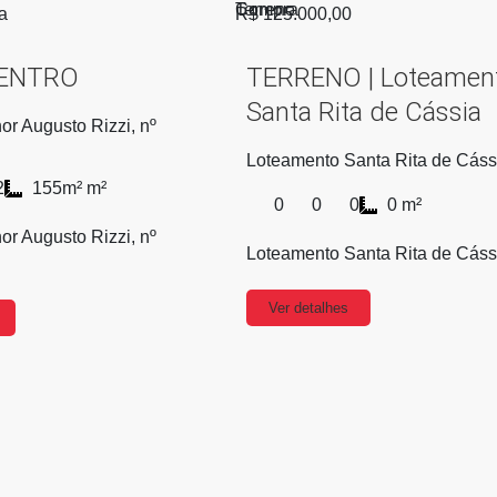
Compra
Terreno
a
R$ 125.000,00
CENTRO
TERRENO | Loteamen
Santa Rita de Cássia
r Augusto Rizzi, nº
Loteamento Santa Rita de Cáss
2
155m² m²
0
0
0
0 m²
r Augusto Rizzi, nº
Loteamento Santa Rita de Cáss
Ver detalhes