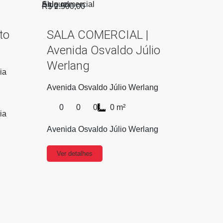
Aluguel
Sala comercial
R$ 2.500,00
to
SALA COMERCIAL |
Avenida Osvaldo Júlio
Werlang
ia
Avenida Osvaldo Júlio Werlang
0
0
0
0 m²
ia
Avenida Osvaldo Júlio Werlang
Ver detalhes