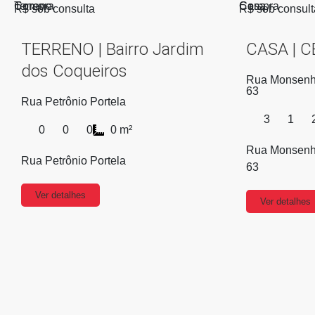
Compra
Terreno
Compra
Casa
R$ sob consulta
R$ sob consult
TERRENO | Bairro Jardim
CASA | 
dos Coqueiros
Rua Monsenho
63
Rua Petrônio Portela
3
1
0
0
0
0 m²
Rua Monsenho
Rua Petrônio Portela
63
Ver detalhes
Ver detalhes