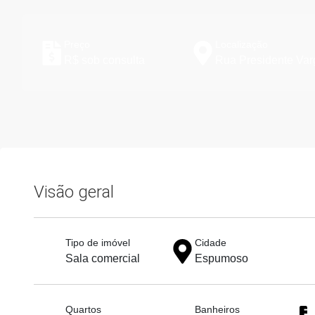
Preço
Localização
R$ sob consulta
Rua Presidente Var
Visão geral
Tipo de imóvel
Cidade
Sala comercial
Espumoso
Quartos
Banheiros