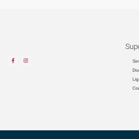
Sup
Sim
Do
Lig
Con