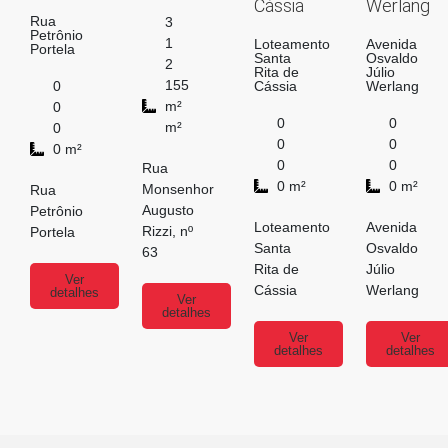
Cássia
Werlang
Rua
3
Petrônio
1
Loteamento
Avenida
Portela
Santa
Osvaldo
2
Rita de
Júlio
155
0
Cássia
Werlang
m²
0
0
0
m²
0
0
0
0 m²
0
0
Rua
0 m²
0 m²
Monsenhor
Rua
Augusto
Petrônio
Loteamento
Avenida
Rizzi, nº
Portela
Santa
Osvaldo
63
Rita de
Júlio
Ver
Cássia
Werlang
detalhes
Ver
detalhes
Ver
Ver
detalhes
detalhes