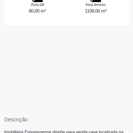
Área útil
Área terreno
80,00 m²
1108,00 m²
Descrição
Imobiliária Espumosense dispõe para venda casa localizada na