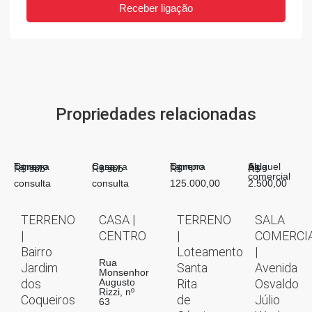
Receber ligação
Propriedades relacionadas
Compra
Terreno
Compra
Casa
Compra
Terreno
Aluguel
Sala
R$ sob
R$ sob
R$
R$
comercial
consulta
consulta
125.000,00
2.500,00
TERRENO
CASA |
TERRENO
SALA
|
CENTRO
|
COMERCI
Bairro
Loteamento
|
Rua
Jardim
Santa
Avenida
Monsenhor
dos
Augusto
Rita
Osvaldo
Rizzi, nº
Coqueiros
de
Júlio
63