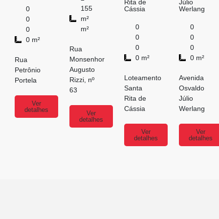
Rita de
Júlio
155
0
Cássia
Werlang
m²
0
0
0
m²
0
0
0
0 m²
0
0
Rua
0 m²
0 m²
Monsenhor
Rua
Augusto
Petrônio
Loteamento
Avenida
Rizzi, nº
Portela
Santa
Osvaldo
63
Rita de
Júlio
Ver
Cássia
Werlang
detalhes
Ver
detalhes
Ver
Ver
detalhes
detalhes