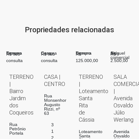
Propriedades relacionadas
Compra
Terreno
Compra
Casa
Compra
Terreno
Aluguel
Sala
R$ sob
R$ sob
R$
R$
comercial
consulta
consulta
125.000,00
2.500,00
TERRENO
CASA |
TERRENO
SALA
|
CENTRO
|
COMERCI
Bairro
Loteamento
|
Rua
Jardim
Santa
Avenida
Monsenhor
dos
Augusto
Rita
Osvaldo
Rizzi, nº
Coqueiros
de
Júlio
63
Cássia
Werlang
Rua
3
Petrônio
1
Loteamento
Avenida
Portela
Santa
Osvaldo
2