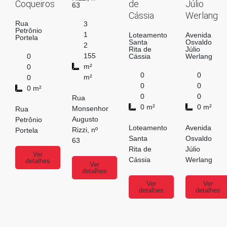
Coqueiros
de
Júlio
63
Cássia
Werlang
Rua
3
Petrônio
1
Loteamento
Avenida
Portela
Santa
Osvaldo
2
Rita de
Júlio
155
0
Cássia
Werlang
m²
0
0
0
m²
0
0
0
0 m²
0
0
Rua
0 m²
0 m²
Monsenhor
Rua
Augusto
Petrônio
Loteamento
Avenida
Rizzi, nº
Portela
Santa
Osvaldo
63
Rita de
Júlio
Ver
Cássia
Werlang
detalhes
Ver
detalhes
Ver
Ver
detalhes
detalhes