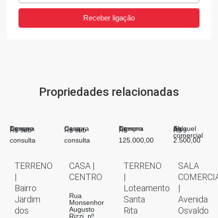
Receber ligação
Propriedades relacionadas
Compra
Terreno
Compra
Casa
Compra
Terreno
Aluguel
Sala
R$ sob
R$ sob
R$
R$
comercial
consulta
consulta
125.000,00
2.500,00
TERRENO
CASA |
TERRENO
SALA
|
CENTRO
|
COMERCI
Bairro
Loteamento
|
Rua
Jardim
Santa
Avenida
Monsenhor
dos
Augusto
Rita
Osvaldo
Rizzi, nº