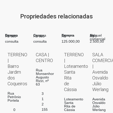
Propriedades relacionadas
Compra
Terreno
Compra
Casa
Compra
Terreno
Aluguel
Sala
R$ sob
R$ sob
R$
R$
comercial
consulta
consulta
125.000,00
2.500,00
TERRENO
CASA |
TERRENO
SALA
|
CENTRO
|
COMERCI
Bairro
Loteamento
|
Rua
Jardim
Santa
Avenida
Monsenhor
dos
Augusto
Rita
Osvaldo
Rizzi, nº
Coqueiros
de
Júlio
63
Cássia
Werlang
Rua
3
Petrônio
1
Loteamento
Avenida
Portela
Santa
Osvaldo
2
Rita de
Júlio
155
0
Cássia
Werlang