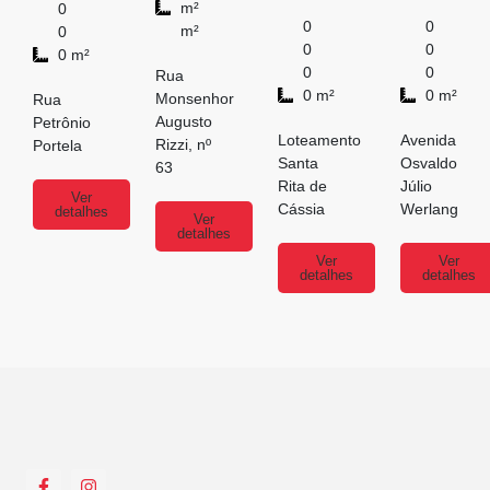
m²
0
0
0
m²
0
0
0
0 m²
0
0
Rua
0 m²
0 m²
Monsenhor
Rua
Augusto
Petrônio
Loteamento
Avenida
Rizzi, nº
Portela
Santa
Osvaldo
63
Rita de
Júlio
Ver
Cássia
Werlang
detalhes
Ver
detalhes
Ver
Ver
detalhes
detalhes