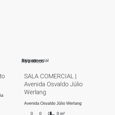
Aluguel
Sala comercial
R$ 2.500,00
to
SALA COMERCIAL |
Avenida Osvaldo Júlio
Werlang
ia
Avenida Osvaldo Júlio Werlang
0
0
0
0 m²