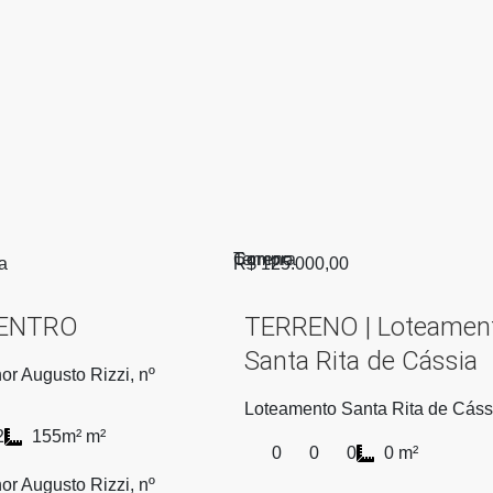
Compra
Terreno
a
R$ 125.000,00
CENTRO
TERRENO | Loteamen
Santa Rita de Cássia
r Augusto Rizzi, nº
Loteamento Santa Rita de Cáss
2
155m² m²
0
0
0
0 m²
r Augusto Rizzi, nº