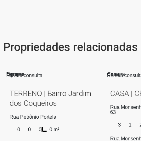
Propriedades relacionadas
Compra
Terreno
Compra
Casa
R$ sob consulta
R$ sob consult
TERRENO | Bairro Jardim
CASA | 
dos Coqueiros
Rua Monsenho
63
Rua Petrônio Portela
3
1
0
0
0
0 m²
Rua Monsenho