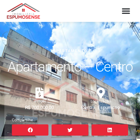
APARTAMENTO
Apartamento – Centro
Preço
Localização
R$ 700.000,00
Centro, Espumoso
Compartilhe