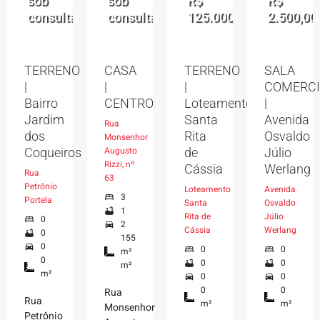
sob
sob
R$
R$
consulta
consulta
125.000,00
2.500,00
TERRENO
CASA
TERRENO
SALA
|
|
|
COMERCI
Bairro
CENTRO
Loteamento
|
Jardim
Santa
Avenida
Rua
dos
Rita
Osvaldo
Monsenhor
Augusto
Coqueiros
de
Júlio
Rizzi, nº
Cássia
Werlang
Rua
63
Petrônio
Loteamento
Avenida
3
Portela
Santa
Osvaldo
1
Rita de
Júlio
0
2
Cássia
Werlang
0
155
0
0
0
m²
0
0
0
m²
m²
0
0
0
0
Rua
Rua
m²
m²
Monsenhor
Petrônio