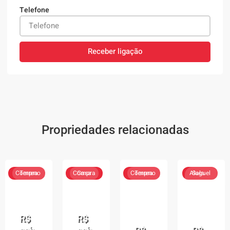
Telefone
Receber ligação
Propriedades relacionadas
Compra
Terreno
Compra
Casa
Compra
Terreno
Aluguel
Sala
comercial
R$
R$